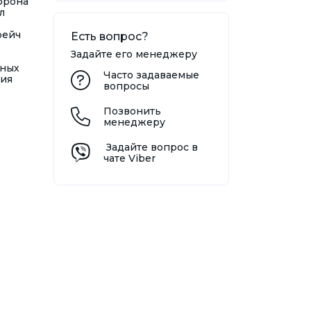
торона
л
рейч
Есть вопрос?
Задайте его менеджеру
ьных
Часто задаваемые
вия
вопросы
Позвонить
менеджеру
Задайте вопрос в
чате Viber