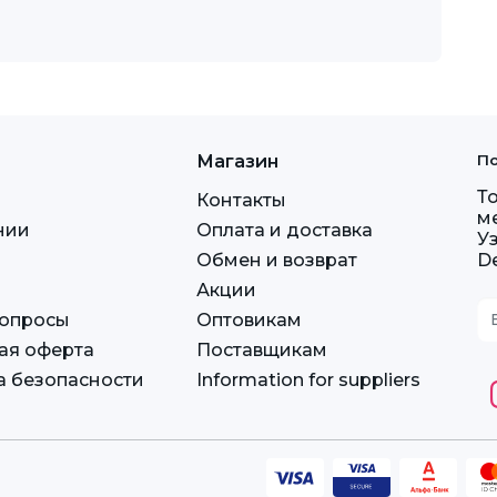
Магазин
По
Т
Контакты
м
нии
Оплата и доставка
У
Обмен и возврат
D
Акции
вопросы
Оптовикам
ая оферта
Поставщикам
а безопасности
Information for suppliers