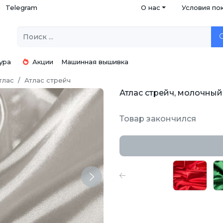
Telegram
О нас
Условия по
ура
Акции
Машинная вышивка
тлас
Атлас стрейч
Атлас стрейч, молочный
Товар закончился
Next