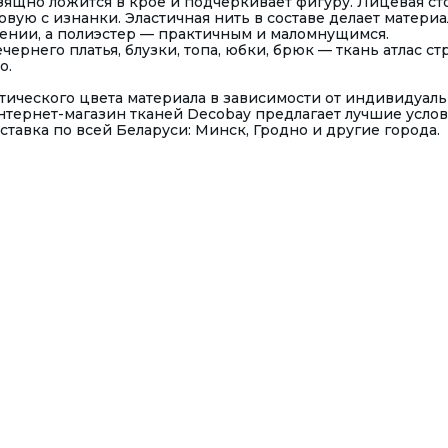
изящно ложится в крое и подчеркивает фигуру. Лицевая с
вую с изнанки. Эластичная нить в составе делает материа
ении, а полиэстер — практичным и маломнущимся.
ернего платья, блузки, топа, юбки, брюк — ткань атлас ст
о.
ктического цвета материала в зависимости от индивидуал
нтернет-магазин тканей Decobay предлагает лучшие усло
ставка по всей Беларуси: Минск, Гродно и другие города.