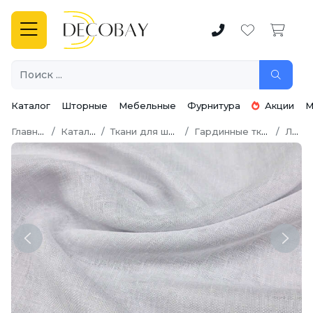
Каталог
Шторные
Мебельные
Фурнитура
Акции
М
Главная
Каталог
Ткани для штор
Гардинные ткани
Лён
Previous
Next