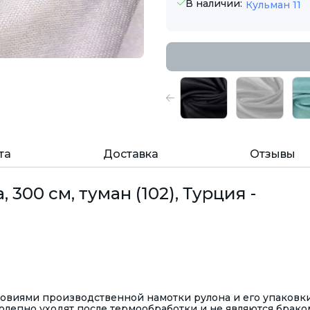
В наличии:
Кульман 11
та
Доставка
Отзывы
 300 см, туман (102), Турция -
ловиями производственной намотки рулона и его упаковк
олепно уходят после термообработки и не являются брако