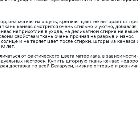
р, она мягкая на ощупь, крепкая, цвет не выгорает от пр
 ткань канвас смотрится очень стильно и уютно, добавляя
нвас неприхотлив в уходе, на деликатной стирке не выше
своим свойствам ткань очень прочная на разрыв и износ,
 солнце и не теряет цвет после стирки. Шторы из канваса
0 лет.
ичаться от фактического цвета материала, в зависимости 
дуальных настроек. Купить шторную ткань канвас недоро
рая доставка по всей Беларуси, низкие оптовые и рознич