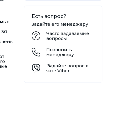
Есть вопрос?
ямых
Задайте его менеджеру
 30
Часто задаваемые
вопросы
 очень
Позвонить
менеджеру
от
го
Задайте вопрос в
ные
чате Viber