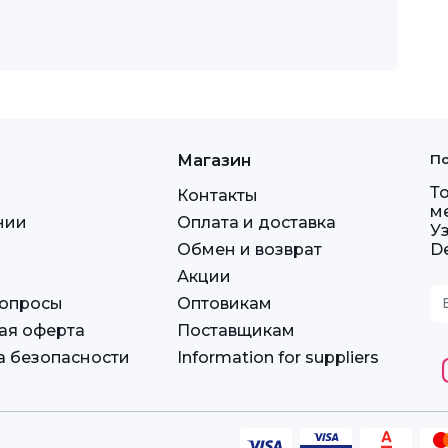
Магазин
По
Т
Контакты
м
нии
Оплата и доставка
У
Обмен и возврат
D
Акции
вопросы
Оптовикам
ая оферта
Поставщикам
а безопасности
Information for suppliers