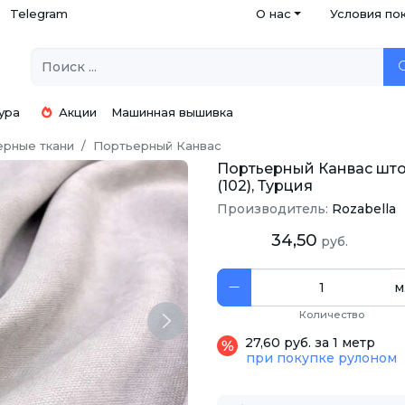
Telegram
О нас
Условия по
ура
Акции
Машинная вышивка
ерные ткани
Портьерный Канвас
Портьерный Канвас што
(102), Турция
Производитель:
Rozabella
34,50
руб.
м
Количество
Next
27,60 руб. за 1 метр
при покупке рулоном