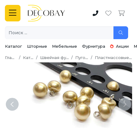
Каталог
Шторные
Мебельные
Фурнитура
Акции
М
Главная
Каталог
Швейная фурнитура
Пуговицы
Пластмассовые пуговицы
Previous
Next