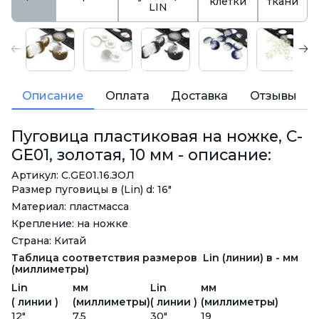
клетки
ткани
LIN
Описание
Оплата
Доставка
Отзывы
Пуговица пластиковая на ножке, C-
GE01, золотая, 10 мм - описание:
Артикул: С.GE01.16.ЗОЛ
Размер пуговицы в (Lin) d: 16"
Материал: пластмасса
Крепление: на ножке
Страна: Китай
Таблица соответствия размеров Lin (линии) в - мм
(миллиметры)
Lin
мм
Lin
мм
( линии )
(миллиметры)
( линии )
(миллиметры)
12"
7.5
30"
19