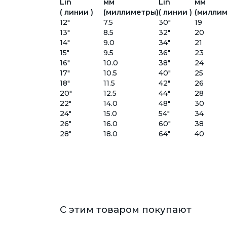
Lin
мм
Lin
мм
( линии )
(миллиметры)
( линии )
(миллим
12"
7.5
30"
19
13"
8.5
32"
20
14"
9.0
34"
21
15"
9.5
36"
23
16"
10.0
38"
24
17"
10.5
40"
25
18"
11.5
42"
26
20"
12.5
44"
28
22"
14.0
48"
30
24"
15.0
54"
34
26"
16.0
60"
38
28"
18.0
64"
40
С этим товаром покупают