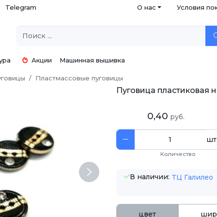
Telegram
О нас
Условия по
ура
Акции
Машинная вышивка
уговицы
Пластмассовые пуговицы
Пуговица пластиковая на
0,40
руб.
шт
Количество
Next
В наличии:
ТЦ Галилео
цвет
шир