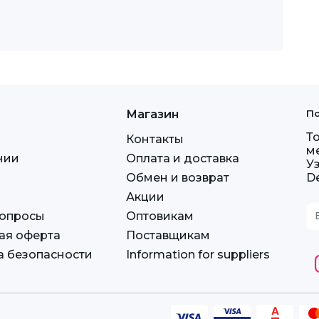
Магазин
По
Т
Контакты
м
нии
Оплата и доставка
У
Обмен и возврат
D
Акции
вопросы
Оптовикам
ая оферта
Поставщикам
а безопасности
Information for suppliers