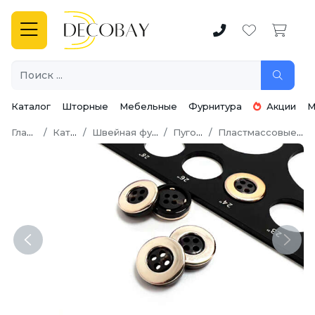
Каталог
Шторные
Мебельные
Фурнитура
Акции
М
Главная
Каталог
Швейная фурнитура
Пуговицы
Пластмассовые пуговицы
Previous
Next