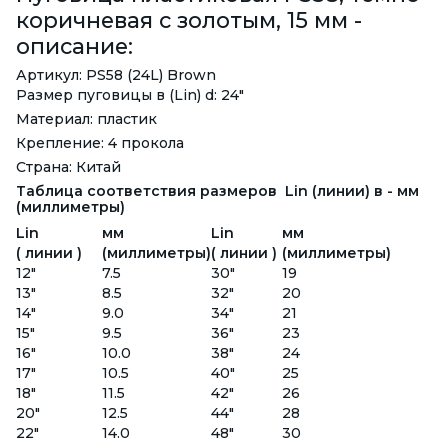
коричневая с золотым, 15 мм -
описание:
Артикул: PS58 (24L) Brown
Размер пуговицы в (Lin) d: 24"
Материал: пластик
Крепление: 4 прокола
Страна: Китай
Таблица соответствия размеров Lin (линии) в - мм
(миллиметры)
Lin
мм
Lin
мм
( линии )
(миллиметры)
( линии )
(миллиметры)
12"
7.5
30"
19
13"
8.5
32"
20
14"
9.0
34"
21
15"
9.5
36"
23
16"
10.0
38"
24
17"
10.5
40"
25
18"
11.5
42"
26
20"
12.5
44"
28
22"
14.0
48"
30