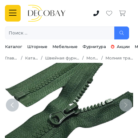
Каталог
Шторные
Мебельные
Фурнитура
Акции
М
Главная
Каталог
Швейная фурнитура
Молнии
Молния трактор
Previous
Next