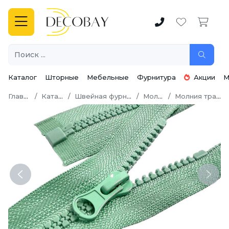
Каталог
Шторные
Мебельные
Фурнитура
Акции
М
Главная
Каталог
Швейная фурнитура
Молнии
Молния трактор
Previous
Next